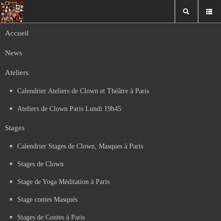
Accueil
Stage Clown juillet 2023 - Bulletin
News
d'inscription
Ateliers
Télécharger
Calendrier Ateliers de Clown et Théâtre à Paris
Année
Mois
Moi
An
précédente
précédent
suiv
sui
Calendrier des ateliers, stages et spectacles
Ateliers de Clown Paris Lundi 19h45
Août 2026
Stages
Lun
Mar
Mer
Jeu
Ven
Sam
Dim
Calendrier Stages de Clown, Masques à Paris
1
2
8
3
4
5
6
7
9
Stages de Clown
10
11
12
13
14
15
16
Stage de Yoga Méditation à Paris
17
18
19
20
21
22
23
24
25
26
27
28
29
30
Stage contes Masqués
31
Stages de Contes à Paris