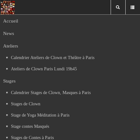
Accueil
Sophrologie Mai 2023
News
Télécharger
Ateliers
Année
Mois
Moi
An
précédente
précédent
suiv
sui
Calendrier des ateliers, stages et spectacles
Calendrier Ateliers de Clown et Théâtre à Paris
Août 2026
Ateliers de Clown Paris Lundi 19h45
Lun
Mar
Mer
Jeu
Ven
Sam
Dim
1
2
Stages
9
3
4
5
6
7
8
Calendrier Stages de Clown, Masques à Paris
10
11
12
13
14
15
16
Stages de Clown
17
18
19
20
21
22
23
24
25
26
27
28
29
30
Stage de Yoga Méditation à Paris
31
Stage contes Masqués
Stages de Contes à Paris