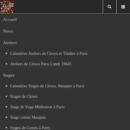
Accueil
Bulletin d'inscription Masques Contes 2023
News
Télécharger
Ateliers
Année
Mois
Moi
An
précédente
précédent
suiv
sui
Calendrier des ateliers, stages et spectacles
Calendrier Ateliers de Clown et Théâtre à Paris
Août 2026
Ateliers de Clown Paris Lundi 19h45
Lun
Mar
Mer
Jeu
Ven
Sam
Dim
1
2
Stages
8
3
4
5
6
7
9
Calendrier Stages de Clown, Masques à Paris
10
11
12
13
14
15
16
Stages de Clown
17
18
19
20
21
22
23
24
25
26
27
28
29
30
Stage de Yoga Méditation à Paris
31
Stage contes Masqués
Stages de Contes à Paris